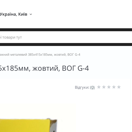
Україна, Київ 
жний металевий 385х415х185мм, жовтий, ВОГ G-4
х185мм, жовтий, ВОГ G-4
Відгуки:
(0)