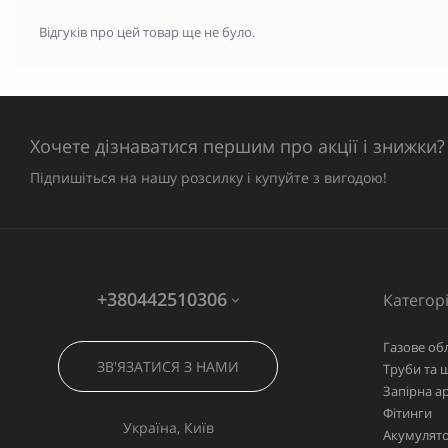
Відгуків про цей товар ще не було.
Хочете дізнаватися першим про акції і знижки?
Підпишіться на нашу розсилку і купуйте з вигодою!
+380442510306
Категорі
Газове об
ЗВ'ЯЗАТИСЯ З НАМИ
Труби та 
Запірна а
Фітинги
Україна, Київ
Акумулято