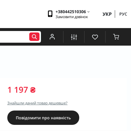
+380442510306
УКР
РУС
Замовити дзвінок
1 197 ₴
Знайшли даний товар дешевше?
Повідомити про наявність