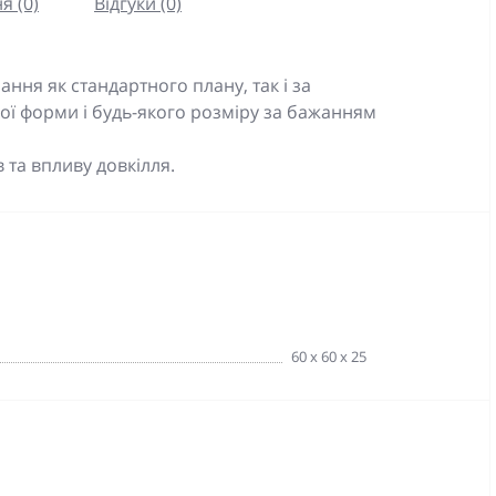
я (0)
Відгуки (0)
ння як стандартного плану, так і за
ої форми і будь-якого розміру за бажанням
в та впливу довкілля.
60 х 60 х 25