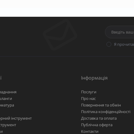
Я прочита
ї
Інформація
ладнання
Послуги
шланги
Про нас
рматура
Повернення та обмін
Політика конфіденційності
рний інструмент
Доставка та оплата
струмент
Публічна оферта
ри
Контакти