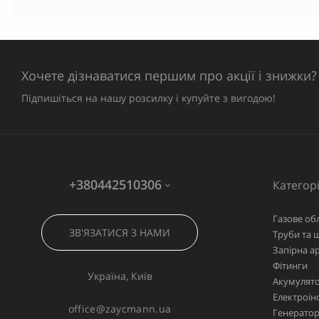
Хочете дізнаватися першим про акції і знижки?
Підпишіться на нашу розсилку і купуйте з вигодою!
+380442510306
Категорі
Газове об
ЗВ'ЯЗАТИСЯ З НАМИ
Труби та 
Запірна а
Фітинги
Україна, Київ
Акумулято
Електроін
office@zaycmann.ua
Генерато