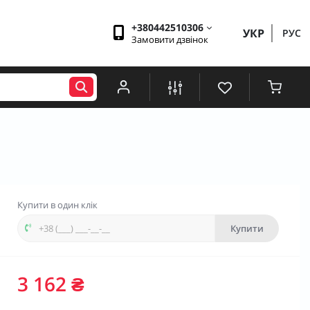
+380442510306
УКР
РУС
Замовити дзвінок
Купити в один клік
Купити
3 162 ₴