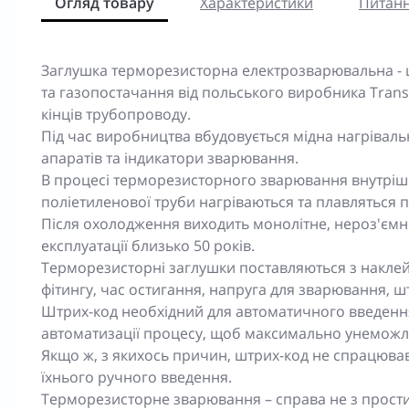
Огляд товару
Характеристики
Питанн
Заглушка терморезисторна електрозварювальна - ц
та газопостачання від польського виробника Tran
кінців трубопроводу.
Під час виробництва вбудовується мідна нагрівальн
апаратів та індикатори зварювання.
В процесі терморезисторного зварювання внутріш
поліетиленової труби нагріваються та плавляться 
Після охолодження виходить монолітне, нероз'ємн
експлуатації близько 50 років.
Терморезисторні заглушки поставляються з наклейк
фітингу, час остигання, напруга для зварювання, ш
Штрих-код необхідний для автоматичного введенн
автоматизації процесу, щоб максимально унеможли
Якщо ж, з якихось причин, штрих-код не спрацював,
їхнього ручного введення.
Терморезисторне зварювання – справа не з простих