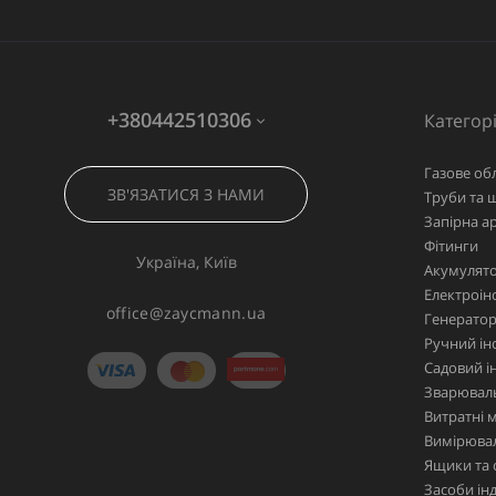
+380442510306
Категорі
Газове об
ЗВ'ЯЗАТИСЯ З НАМИ
Труби та 
Запірна а
Фітинги
Україна, Київ
Акумулято
Електроін
office@zaycmann.ua
Генерато
Ручний ін
Садовий і
Зварювал
Витратні 
Вимірювал
Ящики та 
Засоби ін