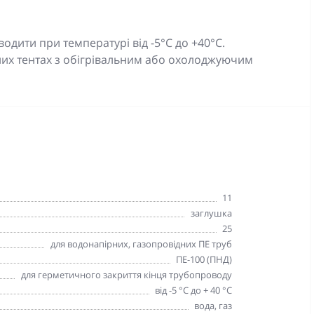
дити при температурі від -5°C до +40°C.
них тентах з обігрівальним або охолоджуючим
11
заглушка
25
для водонапірних, газопровідних ПЕ труб
ПЕ-100 (ПНД)
для герметичного закриття кінця трубопроводу
від -5 °C до + 40 °C
вода, газ