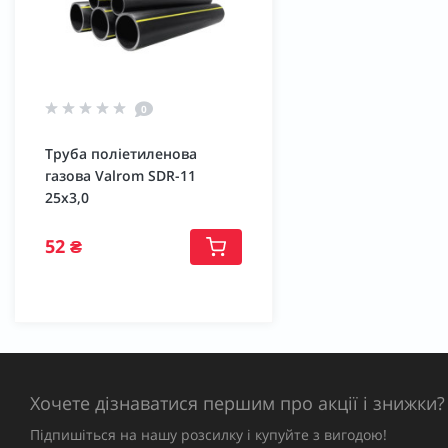
0
Труба поліетиленова
газова Valrom SDR-11
25х3,0
52 ₴
Хочете дізнаватися першим про акції і знижки?
Підпишіться на нашу розсилку і купуйте з вигодою!