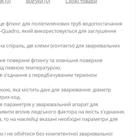
я (0)
Відгуки (0)
Схожі товари
е фітинг для поліетиленових труб водопостачання
s-Quadro, який використовується для заглушення
а спіраль, дві клеми (контакти) для зварювальних
ня поверхня фітингу та зовнішня поверхня
під певною температурою.
е з'єднання з передбачуваним терміном
ою, яка містить дані для зварювання: діаметр
трих-код.
я параметрів у зварювальний апарат для
вити вплив людського фактора на якість з'єднання.
 то на наклейці вказані необхідні параметри для
 і не обійтися без компетентної зварювальної