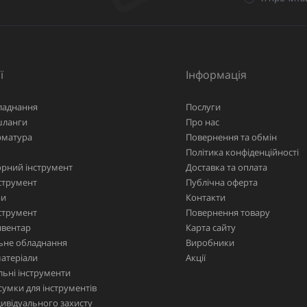
ї
Інформація
ладнання
Послуги
шланги
Про нас
рматура
Повернення та обмін
Політика конфіденційності
рний інструмент
Доставка та оплата
струмент
Публічна оферта
ри
Контакти
струмент
Повернення товару
нвентар
Карта сайту
ьне обладнання
Виробники
матеріали
Акції
ьні інструменти
сумки для інструментів
дивідуального захисту