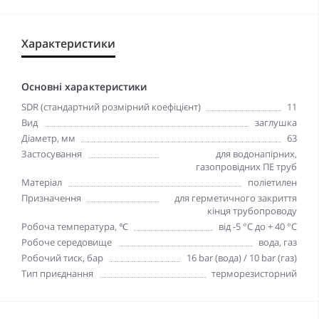
Характеристики
Основні характеристики
SDR (стандартний розмірний коефіцієнт)
11
Вид
заглушка
Діаметр, мм
63
Застосування
для водонапірних,
газопровідних ПЕ труб
Матеріал
поліетилен
Призначення
для герметичного закриття
кінця трубопроводу
Робоча температура, ℃
від -5 °C до + 40 °C
Робоче середовище
вода, газ
Робочий тиск, бар
16 bar (вода) / 10 bar (газ)
Тип приєднання
терморезисторний