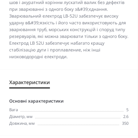
шов і акуратний коріннм лускатий валик без дефектів
при зварюванні з одного боку з&#39;єднання.
Зварювальний електрод LB-52U забезпечує високу
ударну в&#39;язкість і його часто використовують для
зварювання труб, морських конструкцій і споруд типу
резервуарів, які можна зварювати тільки з одного боку.
Електрод LB 52U забезпечує набагато кращу
стабілізацію дуги і проплавление, ніж інші
низководородні електроди.
Характеристики
Основні характеристики
Вага
5
Діаметр, мм
2.6
Довжина, мм
350