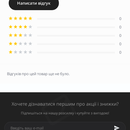
Написати відгук
0
0
0
0
0
Відгуків про цей товар ще не було.
Хочете дізнаватися першим про акції і знижки?
Підпишіться на нашу розсилку і купуйте з вигодою!