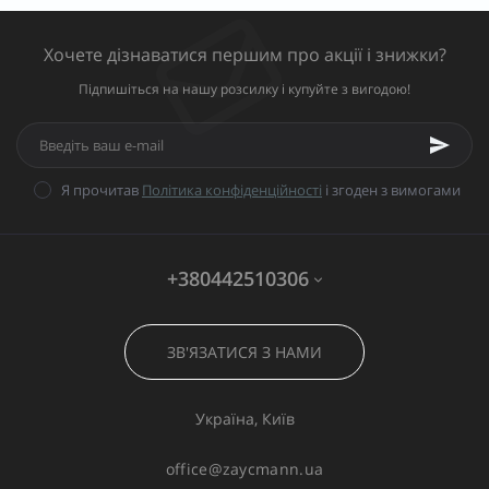
Хочете дізнаватися першим про акції і знижки?
Підпишіться на нашу розсилку і купуйте з вигодою!
Я прочитав
Політика конфіденційності
і згоден з вимогами
+380442510306
ЗВ'ЯЗАТИСЯ З НАМИ
Україна, Київ
office@zaycmann.ua