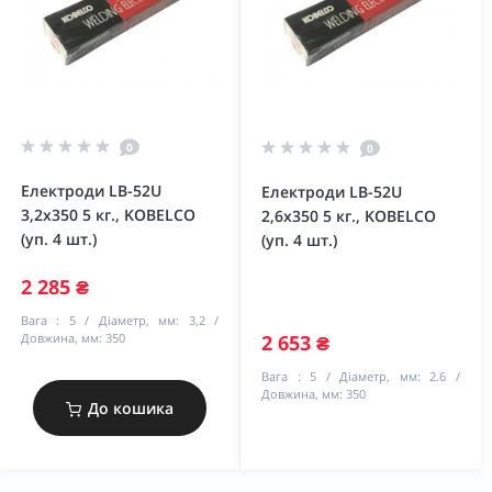
0
0
Електроди LB-52U
Електроди LB-52U
3,2х350 5 кг., KOBELCO
2,6х350 5 кг., KOBELCO
(уп. 4 шт.)
(уп. 4 шт.)
2 285 ₴
Вага :
5
Діаметр, мм:
3,2
Довжина, мм:
350
2 653 ₴
Вага :
5
Діаметр, мм:
2.6
Довжина, мм:
350
До кошика