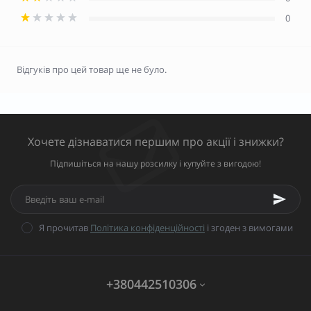
0
Відгуків про цей товар ще не було.
Хочете дізнаватися першим про акції і знижки?
Підпишіться на нашу розсилку і купуйте з вигодою!
Я прочитав
Політика конфіденційності
і згоден з вимогами
+380442510306