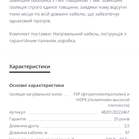
Зовнішня оболонка з ПВХ товщиною 1 мм. Зовнішня
ізоляція строго єдиної товщини, завдяки чому відсутні
тонкі місця по всій довжині кабелю, що забезпечує
однаковий прогрів.
Комплект поставки: Нагрівальний кабель, інструкція з
гарантійним талоном, коробка.
Характеристики
Основні характеристики
Ізоляція нагрівальної жили
FEP (фторетиленпропилен) и
HDPE (полиэтилен высокой
плотности)
Артикул
4820120222467
Гарантія
25 років
Довжина дроту
2,5
Довжина кабелю, м
97