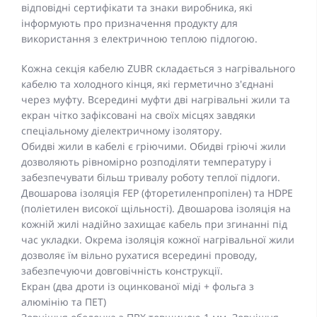
відповідні сертифікати та знаки виробника, які
інформують про призначення продукту для
використання з електричною теплою підлогою.
Кожна секція кабелю ZUBR складається з нагрівального
кабелю та холодного кінця, які герметично з'єднані
через муфту. Всередині муфти дві нагрівальні жили та
екран чітко зафіксовані на своїх місцях завдяки
спеціальному діелектричному ізолятору.
Обидві жили в кабелі є гріючими. Обидві гріючі жили
дозволяють рівномірно розподіляти температуру і
забезпечувати більш тривалу роботу теплої підлоги.
Двошарова ізоляція FEP (фторетиленпропілен) та HDPE
(поліетилен високої щільності). Двошарова ізоляція на
кожній жилі надійно захищає кабель при згинанні під
час укладки. Окрема ізоляція кожної нагрівальної жили
дозволяє їм вільно рухатися всередині проводу,
забезпечуючи довговічність конструкції.
Екран (два дроти із оцинкованої міді + фольга з
алюмінію та ПЕТ)