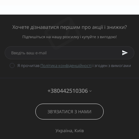
Хочете дізнаватися першим про акції і знижки?
Підпишіться на нашу розсилку і купуйте з вигодою!
Я прочитав
Політика конфіденційності
і згоден з вимогами
+380442510306
ЗВ'ЯЗАТИСЯ З НАМИ
Україна, Київ