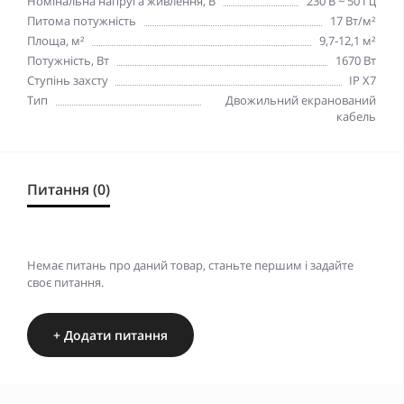
Номінальна напруга живлення, В
230 В ~ 50 Гц
Питома потужність
17 Вт/м²
Площа, м²
9,7-12,1 м²
Потужність, Вт
1670 Вт
Ступінь захсту
IP X7
Тип
Двожильний екранований
кабель
Питання (0)
Немає питань про даний товар, станьте першим і задайте
своє питання.
+ Додати питання