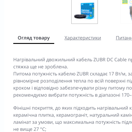
Огляд товару
Характеристики
Питанн
Нагрівальний двожильний кабель ZUBR DC Cable пр
стяжка ще не зроблена.
Питома потужність кабелю ZUBR складає 17 Вт/м, з
рівномірне розподілення тепла по всій поверхні п
кроком і відповідно забезпечувати різну питому п
рекомендуємо вибрати потужність в діапазоні 170–2
Фінішні покриття, до яких підходить нагрівальний 
керамічна плитка, керамограніт, натуральний камі
ламінат за умови, що максимальна потужність підло
не вище 27 °C;