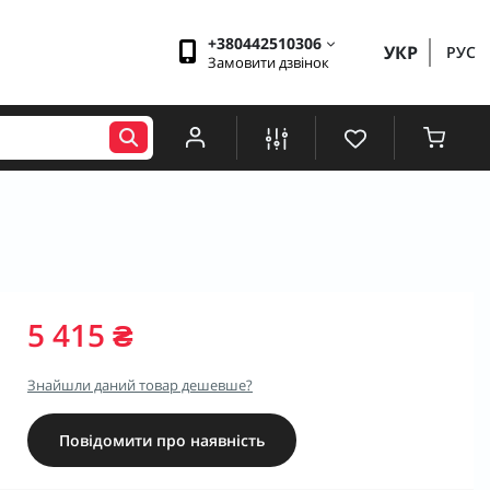
+380442510306
УКР
РУС
Замовити дзвінок
5 415 ₴
Знайшли даний товар дешевше?
Повідомити про наявність