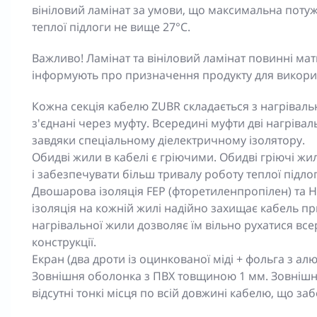
вініловий ламінат за умови, що максимальна потужн
теплої підлоги не вище 27°C.
Важливо! Ламінат та вініловий ламінат повинні мати
інформують про призначення продукту для викори
Кожна секція кабелю ZUBR складається з нагріваль
з'єднані через муфту. Всередині муфти дві нагріваль
завдяки спеціальному діелектричному ізолятору.
Обидві жили в кабелі є гріючими. Обидві гріючі ж
і забезпечувати більш тривалу роботу теплої підлог
Двошарова ізоляція FEP (фторетиленпропілен) та H
ізоляція на кожній жилі надійно захищає кабель пр
нагрівальної жили дозволяє їм вільно рухатися вс
конструкції.
Екран (два дроти із оцинкованої міді + фольга з ал
Зовнішня оболонка з ПВХ товщиною 1 мм. Зовнішня
відсутні тонкі місця по всій довжині кабелю, що за