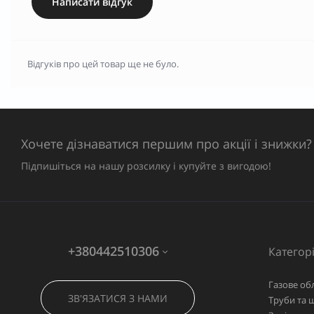
Написати відгук
Відгуків про цей товар ще не було.
Хочете дізнаватися першим про акції і знижки?
Підпишіться на нашу розсилку і купуйте з вигодою!
+380442510306
Категорі
Газове об
ЗВ'ЯЗАТИСЯ З НАМИ
Труби та 