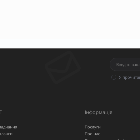
Я прочита
ї
Інформація
ладнання
Послуги
шланги
Про нас