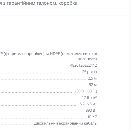
я з гарантійним талоном, коробка.
EP (фторетиленпропілен) та HDPE (поліетилен високої
щільності)
4820120222412
25 років
2,5 м
52 м
230 В ~ 50 Гц
17 Вт/м²
5,2–6,5 м²
890 Bт
IP X7
Двожильний екранований кабель