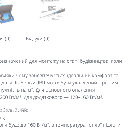
я (0)
Відгуки (0)
изначений для монтажу на етапі будівництва, коли
авдяки чому забезпечується ідеальний комфорт та
ідлоги. Кабель ZUBR може бути укладений з різним
отужність на м². Для основного опалення
00 Вт/м², для додаткового — 120–160 Вт/м².
кабель ZUBR:
нь;
ги буде до 160 Вт/м², а температура теплої підлоги