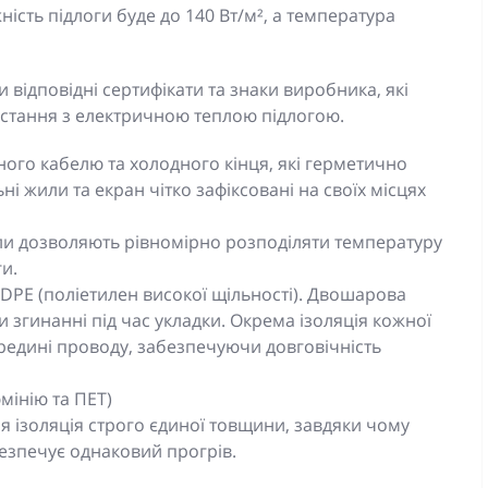
ість підлоги буде до 140 Вт/м², а температура
 відповідні сертифікати та знаки виробника, які
стання з електричною теплою підлогою.
ного кабелю та холодного кінця, які герметично
ні жили та екран чітко зафіксовані на своїх місцях
или дозволяють рівномірно розподіляти температуру
и.
DPE (поліетилен високої щільності). Двошарова
и згинанні під час укладки. Окрема ізоляція кожної
ередині проводу, забезпечуючи довговічність
юмінію та ПЕТ)
 ізоляція строго єдиної товщини, завдяки чому
безпечує однаковий прогрів.